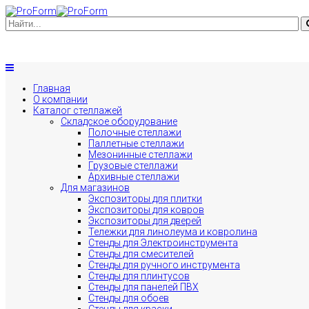
Главная
О компании
Каталог стеллажей
Складское оборудование
Полочные стеллажи
Паллетные стеллажи
Мезонинные стеллажи
Грузовые стеллажи
Архивные стеллажи
Для магазинов
Экспозиторы для плитки
Экспозиторы для ковров
Экспозиторы для дверей
Тележки для линолеума и ковролина
Стенды для Электроинструмента
Стенды для смесителей
Стенды для ручного инструмента
Стенды для плинтусов
Стенды для панелей ПВХ
Стенды для обоев