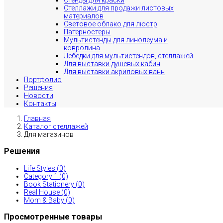
Стенды для краски
Стеллажи для продажи листовых
материалов
Световое облако для люстр
Патерностеры
Мультистенды для линолеума и
ковролина
Лебедки для мультистендов, стеллажей
Для выставки душевых кабин
Для выставки акриловых ванн
Портфолио
Решения
Новости
Контакты
Главная
Каталог стеллажей
Для магазинов
Решения
Life Styles (0)
Category 1 (0)
Book Stationery (0)
Real House (0)
Mom & Baby (0)
Просмотренные товары