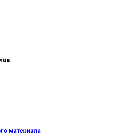
лов
ого материала