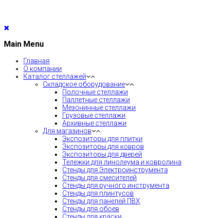
Main Menu
Главная
О компании
Каталог стеллажей
Складское оборудование
Полочные стеллажи
Паллетные стеллажи
Мезонинные стеллажи
Грузовые стеллажи
Архивные стеллажи
Для магазинов
Экспозиторы для плитки
Экспозиторы для ковров
Экспозиторы для дверей
Тележки для линолеума и ковролина
Стенды для Электроинструмента
Стенды для смесителей
Стенды для ручного инструмента
Стенды для плинтусов
Стенды для панелей ПВХ
Стенды для обоев
Стенды для краски