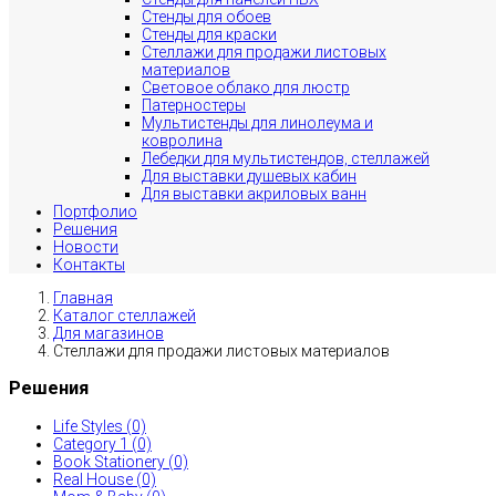
Стенды для обоев
Стенды для краски
Стеллажи для продажи листовых
материалов
Световое облако для люстр
Патерностеры
Мультистенды для линолеума и
ковролина
Лебедки для мультистендов, стеллажей
Для выставки душевых кабин
Для выставки акриловых ванн
Портфолио
Решения
Новости
Контакты
Главная
Каталог стеллажей
Для магазинов
Стеллажи для продажи листовых материалов
Решения
Life Styles (0)
Category 1 (0)
Book Stationery (0)
Real House (0)